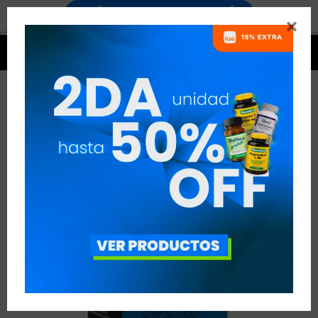




