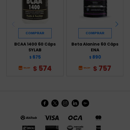
BCAA 1400 60 Cáps
Beta Alanine 60 Cáps
SYLAB
ENA
675
890
$
$
574
757
$
$




