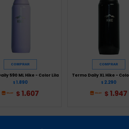
ily 590 ML Hike - Color Lila
Termo Daily XL Hike - Col
1.890
2.290
$
$
1.607
1.947
$
$