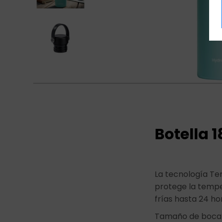
Botella 
La tecnología Te
protege la tempe
frías hasta 24 ho
Tamaño de boca e