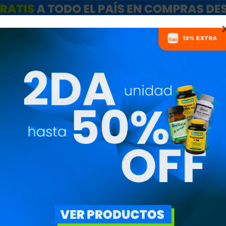
ARCAS
SALE
CATÁLOGO MAYORISTAS
NUTRICIONISTAS
BOTELLA 18 O
HYDRO FLASK 
S18SX441
2.050
$
1.743
$