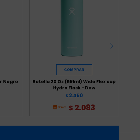
or Negro
Botella 20 Oz (591ml) Wide Flex cap
Bote
Hydro Flask - Dew
2.450
$
2.083
$