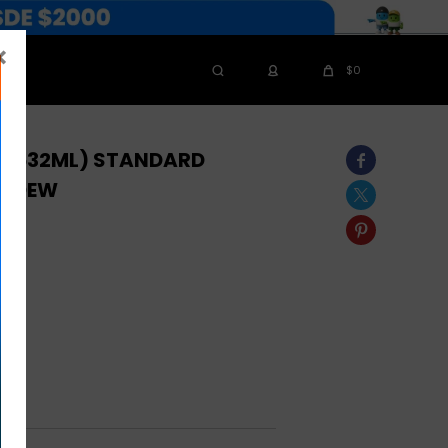

$
0
Z (532ML) STANDARD

- DEW

