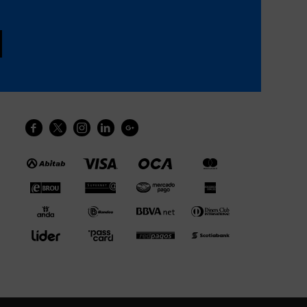




