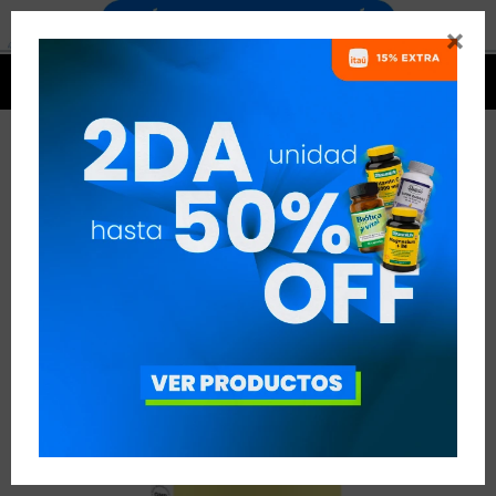




