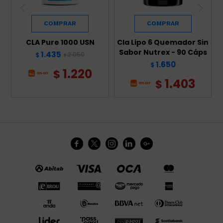
CLA Pure 1000 USN
Cla Lipo 6 Quemador Sin
Sabor Nutrex - 90 Cáps
1.435
2.050
$
$
1.650
$
1.220
$
1.403
$




