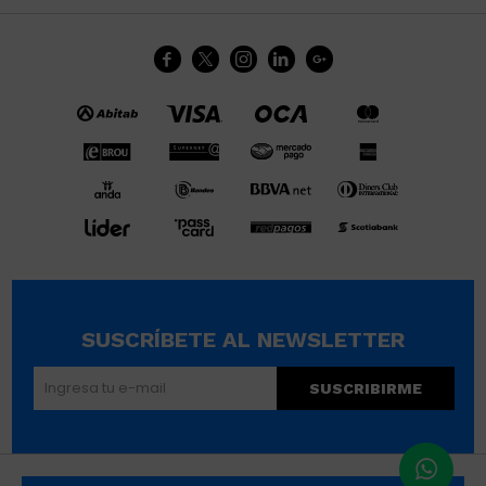





SUSCRÍBETE AL NEWSLETTER
SUSCRIBIRME