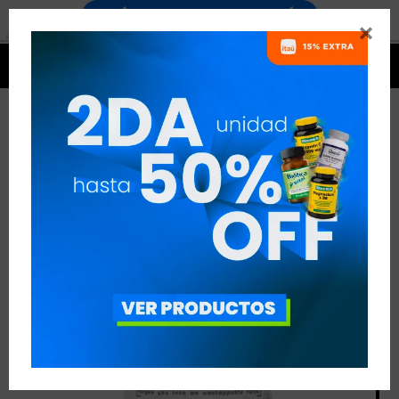




