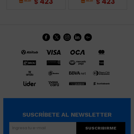
423
423
$
$





SUSCRÍBETE AL NEWSLETTER
SUSCRIBIRME