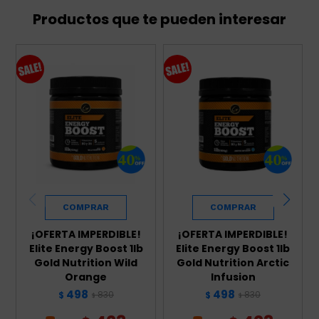
Productos que te pueden interesar
¡OFERTA IMPERDIBLE!
¡OFERTA IMPERDIBLE!
Elite Energy Boost 1lb
Elite Energy Boost 1lb
Gold Nutrition Wild
Gold Nutrition Arctic
Orange
Infusion
498
498
830
830
$
$
$
$