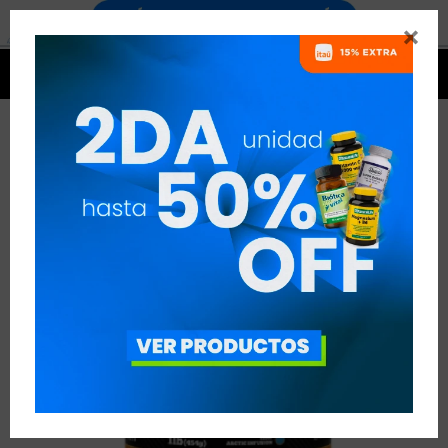




