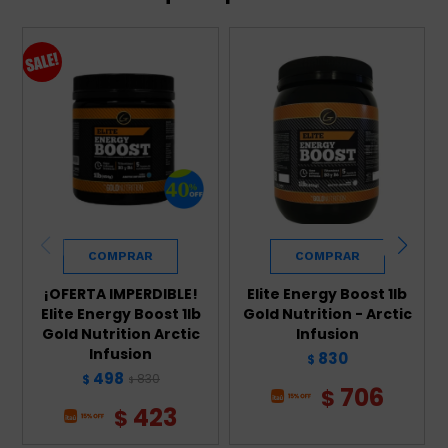
¡OFERTA IMPERDIBLE!
Elite Energy Boost 1lb
Elite Energy Boost 1lb
Gold Nutrition - Arctic
Gold Nutrition Arctic
Infusion
Infusion
830
$
498
830
$
$
706
$
423
$