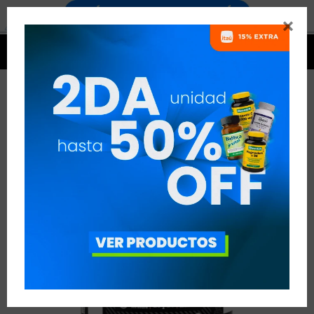




