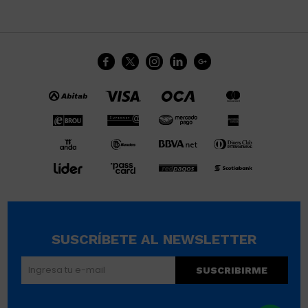





SUSCRÍBETE AL NEWSLETTER
SUSCRIBIRME