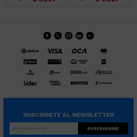





SUSCRÍBETE AL NEWSLETTER
SUSCRIBIRME