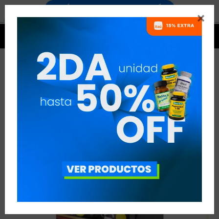




