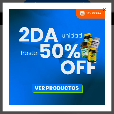




