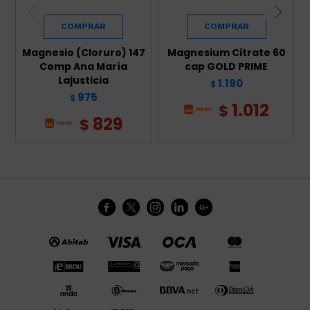
Magnesio (Cloruro) 147
Magnesium Citrate 60
Comp Ana María
cap GOLD PRIME
Lajusticia
1.190
$
975
$
1.012
$
829
$




