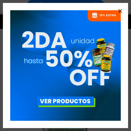




