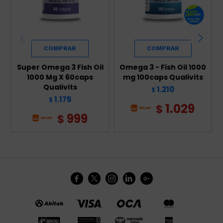
Super Omega 3 Fish Oil
Omega 3 - Fish Oil 1000
1000 Mg X 60caps
mg 100caps Qualivits
Qualivits
1.210
$
1.175
$
1.029
$
999
$




