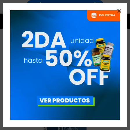




