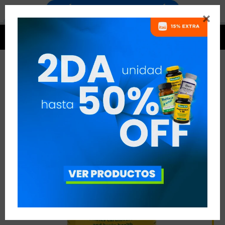




