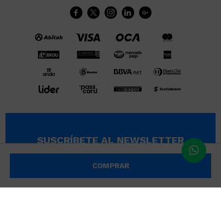





SUSCRÍBETE AL NEWSLETTER
SUSCRIBIRME
COMPRAR
© Copyright 2026 / Wikimúsculos | Wimucon Uruguay SRL