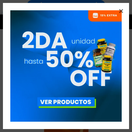




