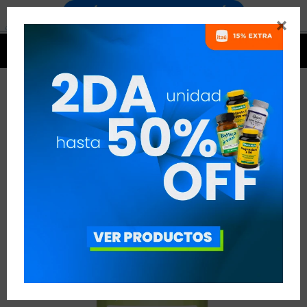




