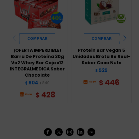
¡OFERTA IMPERDIBLE!
Protein Bar Vegan 5
Barra De Proteína 30g
Unidades Brota Be Real-
Vo2 Whey Bar Caja x12
Sabor Coco Nuts
INTEGRALMEDICA Sabor
525
$
Chocolate
446
$
504
840
$
$
428
$




