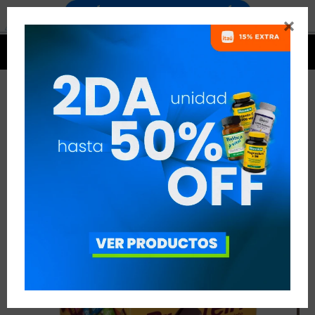




