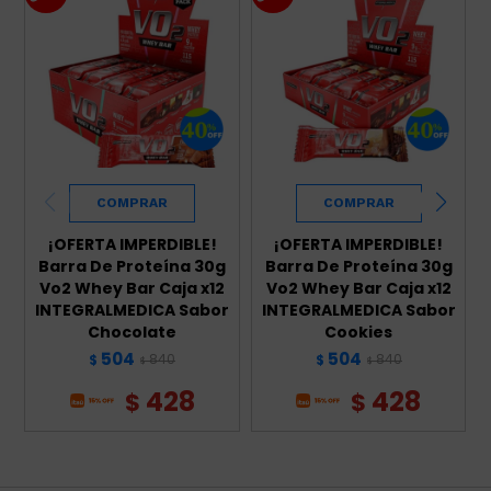
¡OFERTA IMPERDIBLE!
¡OFERTA IMPERDIBLE!
Barra De Proteína 30g
Barra De Proteína 30g
Vo2 Whey Bar Caja x12
Vo2 Whey Bar Caja x12
INTEGRALMEDICA Sabor
INTEGRALMEDICA Sabor
Chocolate
Cookies
504
504
840
840
$
$
$
$
428
428
$
$