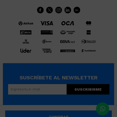





SUSCRÍBETE AL NEWSLETTER
SUSCRIBIRME
© Copyright 2026 / Wikimúsculos | Wimucon Uruguay SRL