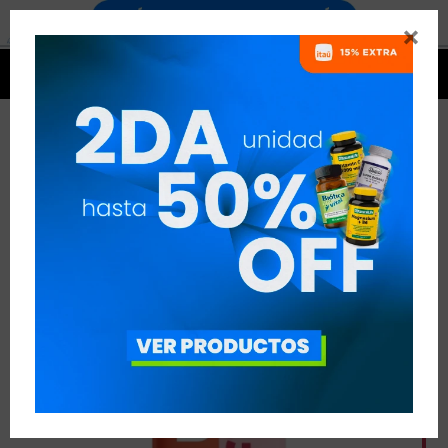




