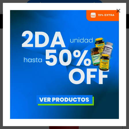




