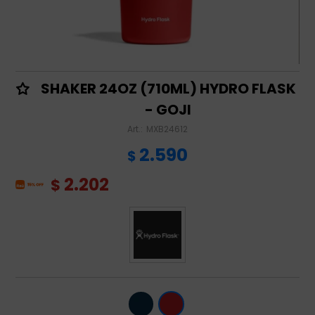
SHAKER 24OZ (710ML) HYDRO FLASK
- GOJI
MXB24612
2.590
$
2.202
$