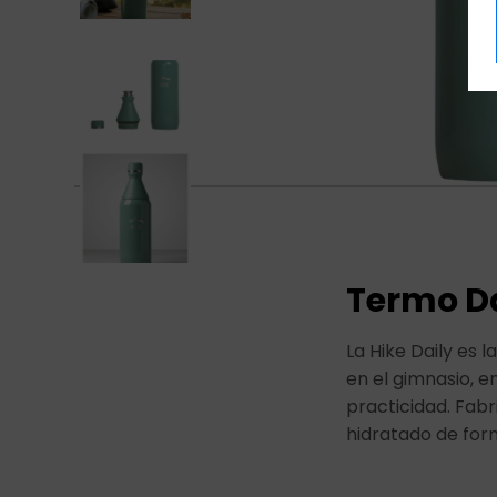
Termo Da
La Hike Daily es 
en el gimnasio, en
practicidad. Fab
hidratado de for