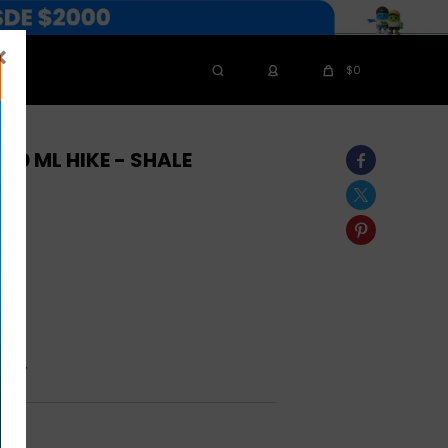

$
0
90 ML HIKE - SHALE



aily