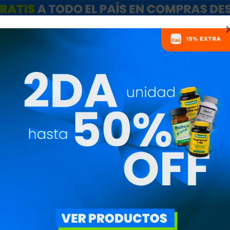
ARCAS
SALE
CATÁLOGO MAYORISTAS
NUTRICIONISTAS
TERMO DAILY 5
HIKEL5
1.890
$
1.607
$
Botella Deportiva Hike D
Variedades: