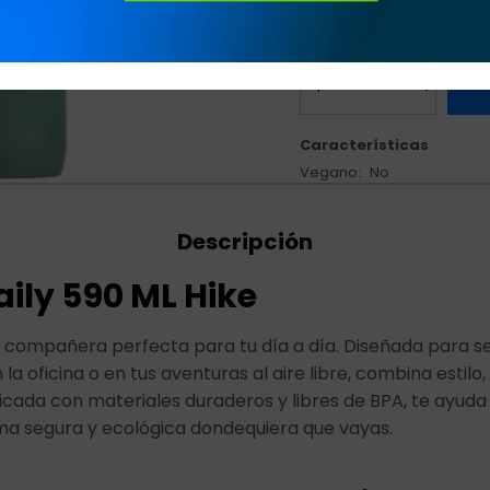
Características
Vegano
No
Descripción
ily 590 ML Hike
la compañera perfecta para tu día a día. Diseñada para se
 la oficina o en tus aventuras al aire libre, combina estilo,
ricada con materiales duraderos y libres de BPA, te ayud
ma segura y ecológica dondequiera que vayas.