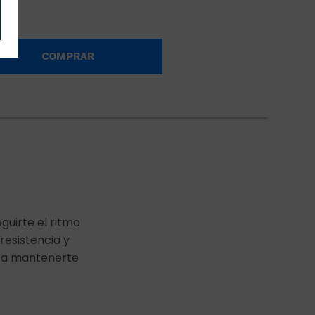
COMPRAR
guirte el ritmo
 resistencia y
a a mantenerte