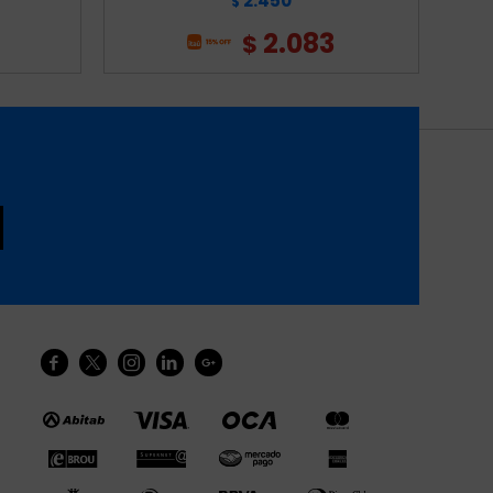
2.450
$
2.083
$




