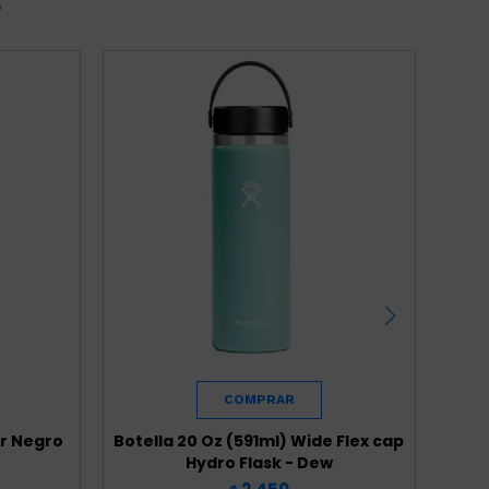
r
or Negro
Botella 20 Oz (591ml) Wide Flex cap
Bote
Hydro Flask - Dew