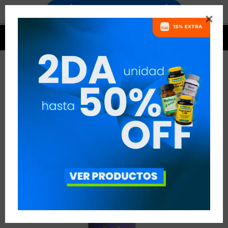




