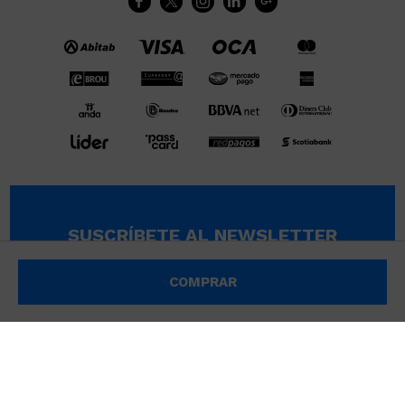





SUSCRÍBETE AL NEWSLETTER
SUSCRIBIRME
COMPRAR
© Copyright 2026 / Wikimúsculos | Wimucon Uruguay SRL