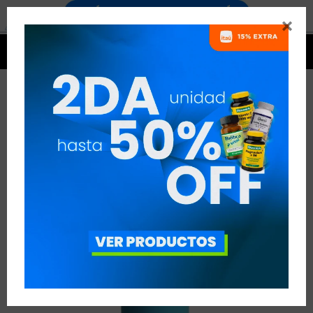




