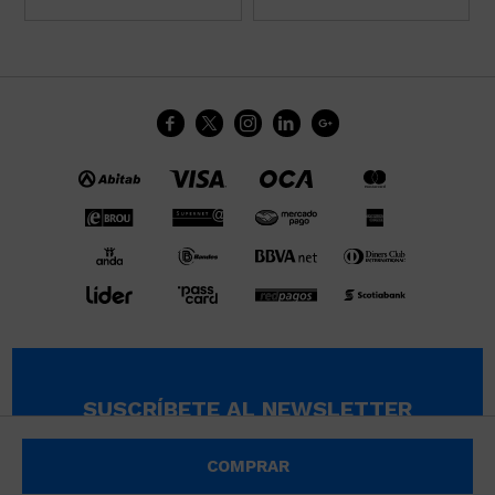





SUSCRÍBETE AL NEWSLETTER
SUSCRIBIRME
COMPRAR