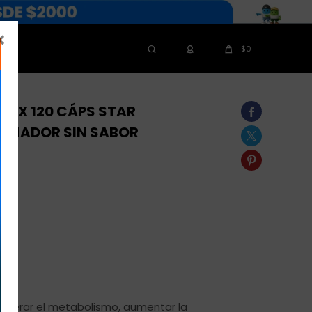

$
0
MAX 120 CÁPS STAR

UEMADOR SIN SABOR


celerar el metabolismo, aumentar la