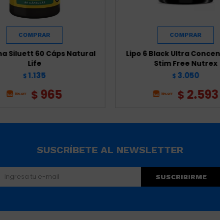
na Siluett 60 Cáps Natural
Lipo 6 Black Ultra Conce
Life
Stim Free Nutrex
1.135
3.050
$
$
965
2.593
$
$
SUSCRÍBETE AL NEWSLETTER
SUSCRIBIRME