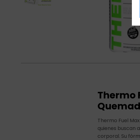
Thermo F
Quemado
Thermo Fuel Max
quienes buscan a
corporal. Su fórm