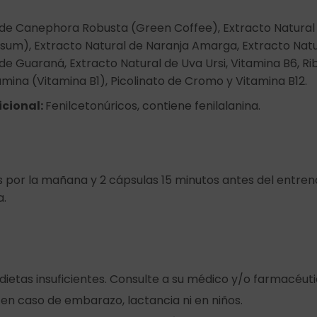
 de Canephora Robusta (Green Coffee), Extracto Natural
um), Extracto Natural de Naranja Amarga, Extracto Natu
de Guaraná, Extracto Natural de Uva Ursi, Vitamina B6, Ri
amina (Vitamina B1), Picolinato de Cromo y Vitamina B12.
icional:
Fenilcetonúricos, contiene fenilalanina.
 por la mañana y 2 cápsulas 15 minutos antes del entren
a.
ietas insuficientes. Consulte a su médico y/o farmacéuti
en caso de embarazo, lactancia ni en niños.