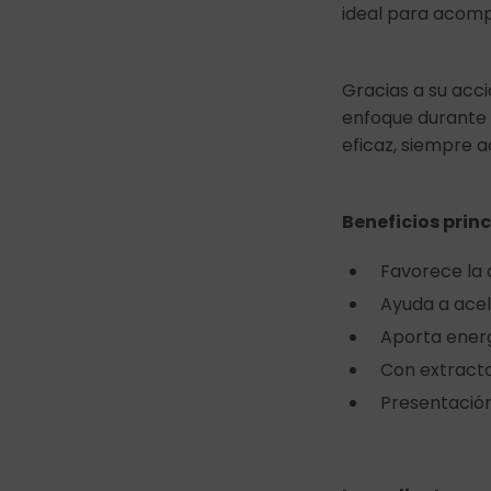
ideal para acomp
Gracias a su acci
enfoque durante 
eficaz, siempre a
Beneficios prin
Favorece la
Ayuda a ace
Aporta energ
Con extracto
Presentación