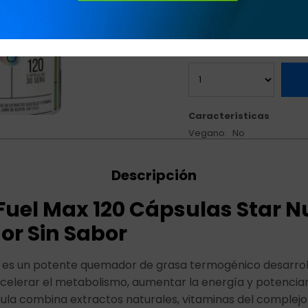
energía y potenciar la d
Características
Vegano
No
Descripción
uel Max 120 Cápsulas Star Nu
r Sin Sabor
 es un potente quemador de grasa termogénico desarrol
celerar el metabolismo, aumentar la energía y potenciar 
ula combina extractos naturales, vitaminas del complejo 