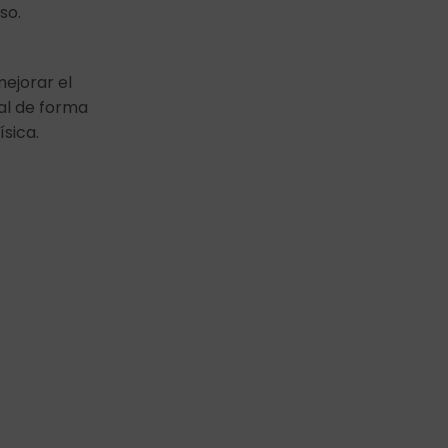
so.
ejorar el
al de forma
sica.