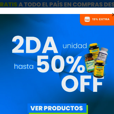
ARCAS
SALE
CATÁLOGO MAYORISTAS
NUTRICIONISTAS
THERMO FUEL 
NUTRITION Q
STA87876STA87876
2.580
$
2.193
$
Para quienes buscan a