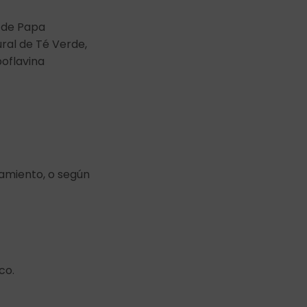
 de Papa
ral de Té Verde,
boflavina
amiento, o según
co.