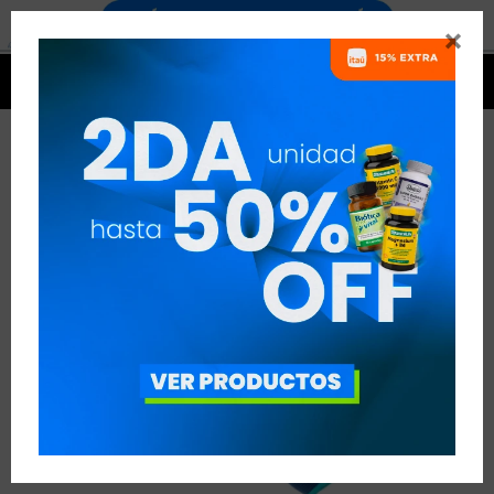




