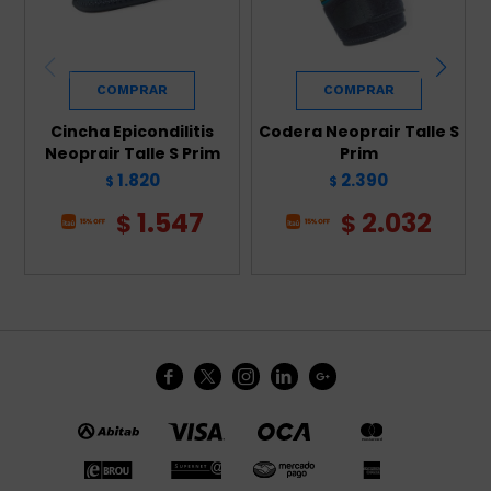
Cincha Epicondilitis
Codera Neoprair Talle S
Neoprair Talle S Prim
Prim
1.820
2.390
$
$
1.547
2.032
$
$




