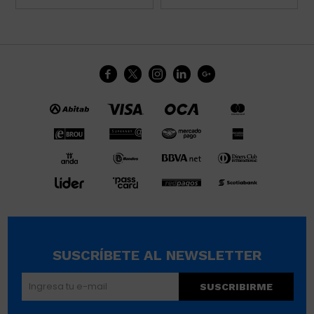





SUSCRÍBETE AL NEWSLETTER
SUSCRIBIRME