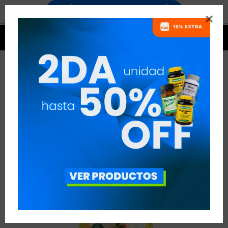




