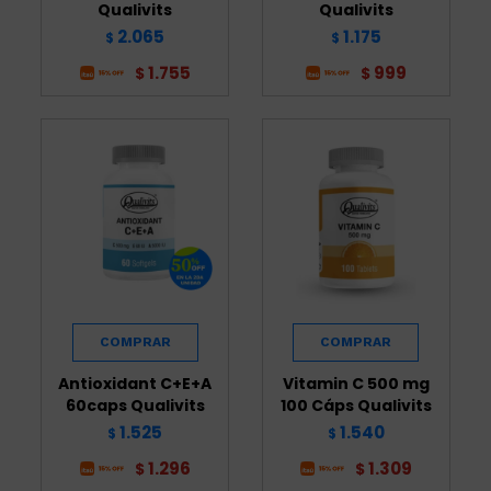
Qualivits
Qualivits
2.065
1.175
$
$
1.755
999
$
$
Antioxidant C+E+A
Vitamin C 500 mg
60caps Qualivits
100 Cáps Qualivits
1.525
1.540
$
$
1.296
1.309
$
$