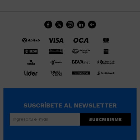





SUSCRÍBETE AL NEWSLETTER
SUSCRIBIRME