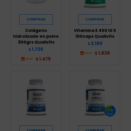
Colágeno
Vitamina E 400 Ui X
hidrolizado en polvo
100caps Qualivits
300grs Qualivits
2.160
$
1.735
$
1.836
$
1.475
$