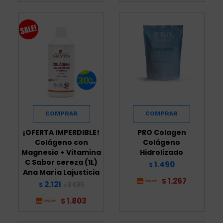
¡OFERTA IMPERDIBLE!
PRO Colagen
Colágeno con
Colágeno
Magnesio + Vitamina
Hidrolizado
C Sabor cereza (1L)
1.490
$
Ana María Lajusticia
1.267
$
2.121
3.030
$
$
1.803
$