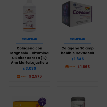
Colágeno con
Colágeno 30 amp
Magnesio + Vitamina
bebible Covadenil
C Sabor cereza (1L)
1.845
$
Ana María Lajusticia
1.568
$
3.030
$
2.576
$