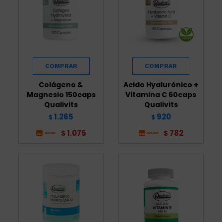
Colágeno &
Acido Hyalurónico +
Magnesio 150caps
Vitamina C 60caps
Qualivits
Qualivits
1.265
920
$
$
1.075
782
$
$