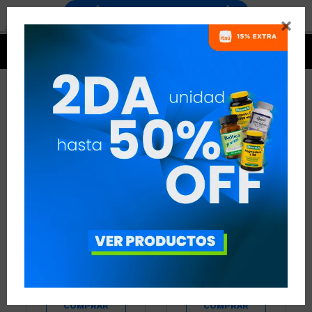


COLÁGENOS & VITAMINAS
41 ARTÍCULOS
RECOMENDADOS