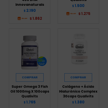
Innovanaturals
1.500
$
2.190
$
1.275
$
1.862
$
Super Omega 3 Fish
Colágeno + Ácido
Oil 1000mg X 100caps
Hialurónico Complex
Qualivits
30caps Qualivits
1.765
1.380
$
$