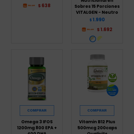
Nutricional en
638
$
Sobres 15 Porciones
VITALGEN - Neutro
1.990
$
1.692
$
Omega 3 IFOS
Vitamin B12 Plus
1200mg 800 EPA +
500mcg 200caps
400 DHA
Qualivits