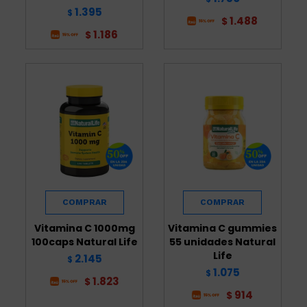
1.395
$
1.488
$
1.186
$
Vitamina C 1000mg
Vitamina C gummies
100caps Natural Life
55 unidades Natural
Life
2.145
$
1.075
$
1.823
$
914
$