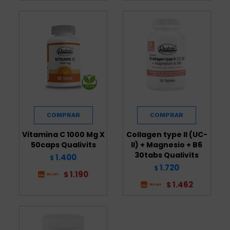
Vitamina C 1000 Mg X
Collagen type II (UC-
50caps Qualivits
II) + Magnesio + B6
30tabs Qualivits
1.400
$
1.720
$
1.190
$
1.462
$