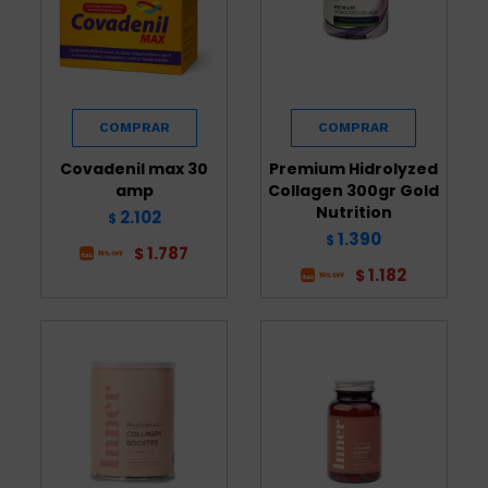
Covadenil max 30
Premium Hidrolyzed
amp
Collagen 300gr Gold
Nutrition
2.102
$
1.390
$
1.787
$
1.182
$