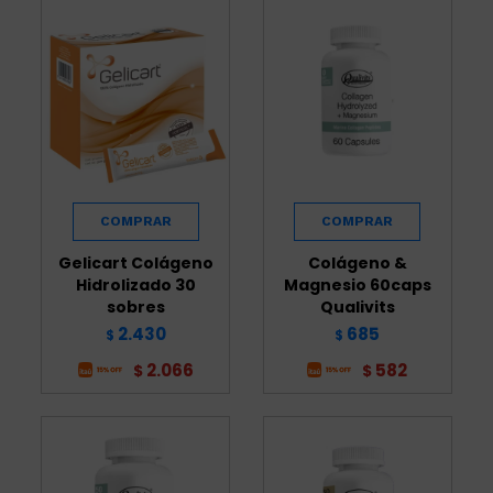
Gelicart Colágeno
Colágeno &
Hidrolizado 30
Magnesio 60caps
sobres
Qualivits
2.430
685
$
$
2.066
582
$
$