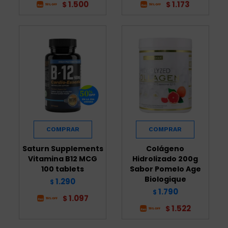
1.500
1.173
$
$
Saturn Supplements
Colágeno
Vitamina B12 MCG
Hidrolizado 200g
100 tablets
Sabor Pomelo Age
Biologique
1.290
$
1.790
$
1.097
$
1.522
$