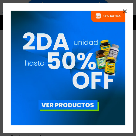


COMPRÁ FÁCIL
Asesoramiento y venta a través de
mail, WhatsApp o llamada con envíos
a todo el país.
Métodos de pago:
- Mercado Pago
- Transferencia bancaria
- Efectivo