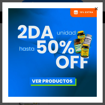


BCAAS CON ELECTROLITOS -
FÚTBOL
1 ARTÍCULO
RECOMENDADOS
AMINOÁCIDOS
BCAAS CON ELECTROLITOS
DISCIPLINA:
FÚTBOL
QUITAR FILTROS