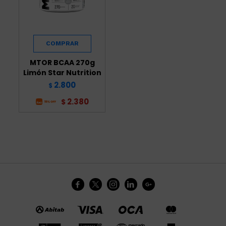
MTOR BCAA 270g
Limón Star Nutrition
2.800
$
2.380
$




