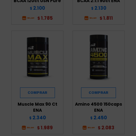
BCAA 120ct USN Pure
BCAA 2:1:1 90ct ENA
2.100
2.130
$
$
1.785
1.811
$
$
Muscle Max 90 Ct
Amino 4500 150caps
ENA
ENA
2.340
2.450
$
$
1.989
2.083
$
$