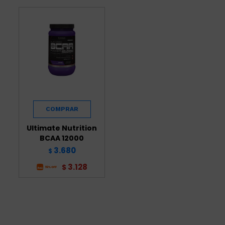
Ultimate Nutrition
BCAA 12000
3.680
$
3.128
$