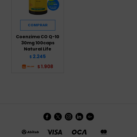
Coenzima CO Q-10
30mg 100caps
Natural Life
2.245
$
1.908
$




