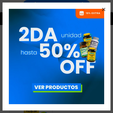


CO Q10 / UBIQUINOL NATURAL
LIFE
1 ARTÍCULO
RECOMENDADOS
ANTIOXIDANTES
CO Q10 / UBIQUINOL
NATURAL LIFE
QUITAR FILTROS