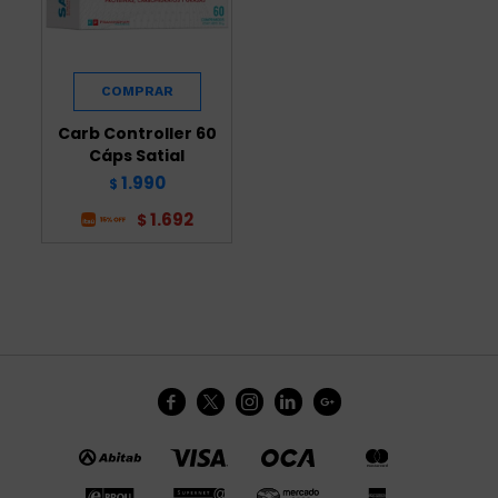
Carb Controller 60
Cáps Satial
1.990
$
1.692
$




