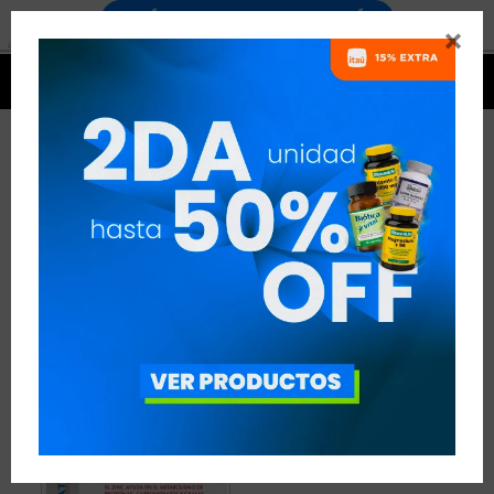


BLOQUEADORES DE
CARBOHIDRATOS
1 ARTÍCULO
RECOMENDADOS
APOYO DIETÉTICO
BLOQUEADORES DE CARBOHIDRATOS
QUITAR FILTROS