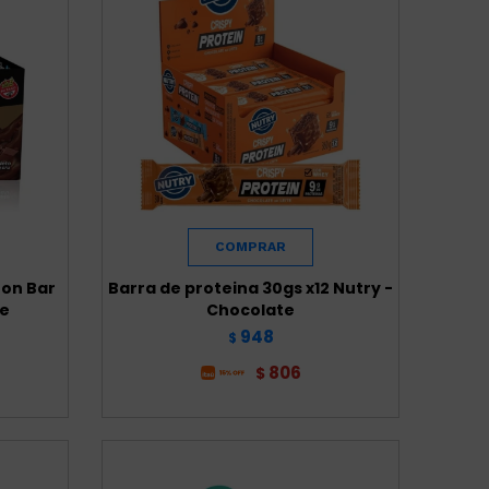
ron Bar
Barra de proteina 30gs x12 Nutry -
te
Chocolate
948
$
806
$