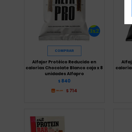
Alfajor Protéico Reducido en
Alfa
calorías Chocolate Blanco caja x 8
caloría
unidades Alfapro
840
$
714
$