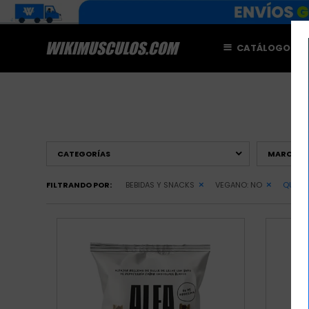
CATÁLOGO
M
CATEGORÍAS
MARCAS
FILTRANDO POR:
BEBIDAS Y SNACKS
VEGANO:
NO
QUITAR