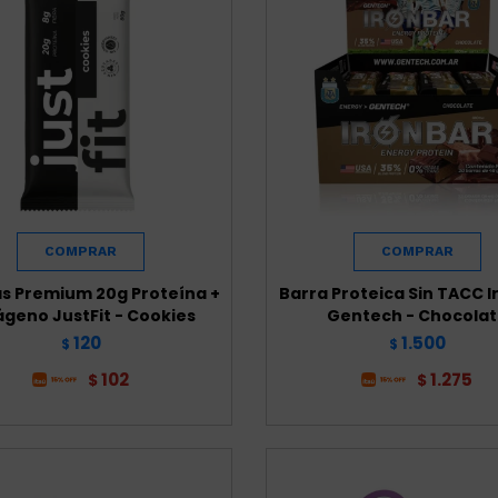
as Premium 20g Proteína +
Barra Proteica Sin TACC I
ágeno JustFit - Cookies
Gentech - Chocola
120
1.500
$
$
102
1.275
$
$