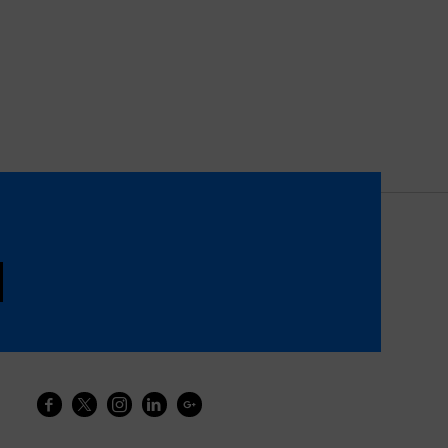




