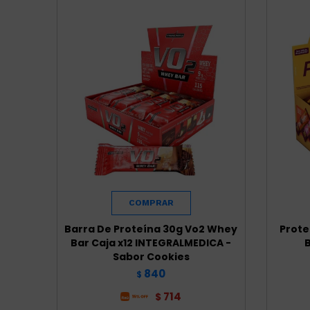
Barra De Proteína 30g Vo2 Whey
Prote
Bar Caja x12 INTEGRALMEDICA -
B
Sabor Cookies
840
$
714
$