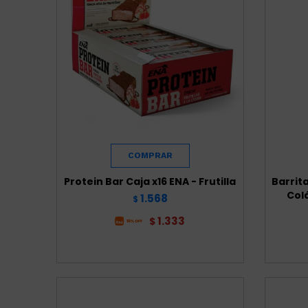
Protein Bar Caja x16 ENA - Frutilla
Barrit
Col
1.568
$
1.333
$