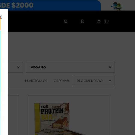

$
0
VEGANO
14 ARTÍCULOS
ORDENAR:
RECOMENDADOS