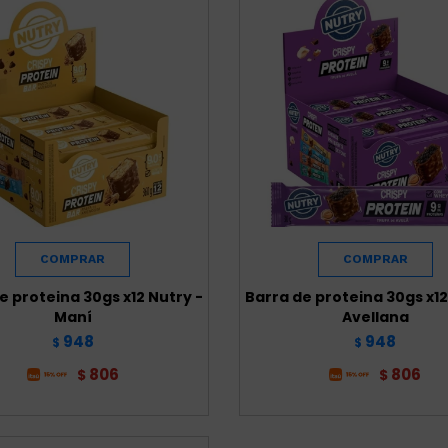
e proteina 30gs x12 Nutry -
Barra de proteina 30gs x12
Maní
Avellana
948
948
$
$
806
806
$
$