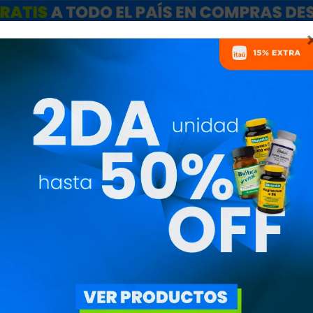
ARCAS
SALE
CATÁLOGO MAYORISTAS
NUTRICIONISTAS
BEBIDAS Y SNACKS
PRECIO
($)
 FILTROS