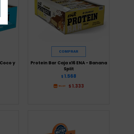
 Coco y
Protein Bar Caja x16 ENA - Banana
Split
1.568
$
1.333
$