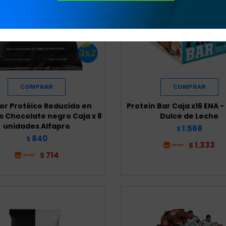
jor Protéico Reducido en
Protein Bar Caja x16 ENA -
s Chocolate negro Caja x 8
Dulce de Leche
unidades Alfapro
1.568
$
840
$
1.333
$
714
$