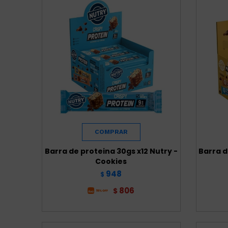
Barra de proteina 30gs x12 Nutry -
Barra d
Cookies
948
$
806
$