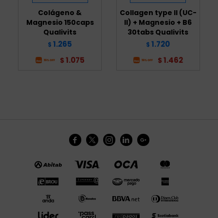
Colágeno &
Collagen type II (UC-
Magnesio 150caps
II) + Magnesio + B6
Qualivits
30tabs Qualivits
1.265
1.720
$
$
1.075
1.462
$
$




