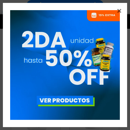


CÁPSULAS QUALIVITS
4 ARTÍCULOS
RECOMENDADOS
COLÁGENO Y ÁCIDO HIALURÓNICO
CÁPSULAS
QUALIVITS
QUITAR FILTROS