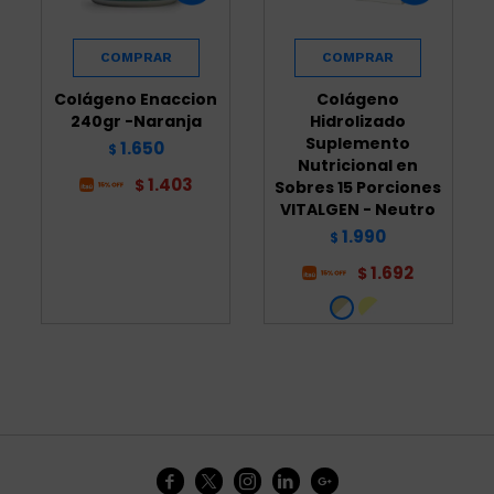
Colágeno Enaccion
Colágeno
240gr -Naranja
Hidrolizado
Suplemento
1.650
$
Nutricional en
1.403
$
Sobres 15 Porciones
VITALGEN - Neutro
1.990
$
1.692
$




