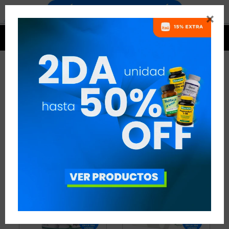


POLVO ENA
2 ARTÍCULOS
RECOMENDADOS
COLÁGENO Y ÁCIDO HIALURÓNICO
POLVO
ENA
QUITAR FILTROS