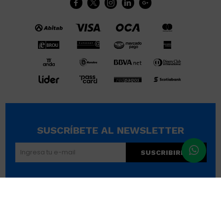





SUSCRÍBETE AL NEWSLETTER
SUSCRIBIRME
© Copyright 2026 / Wikimúsculos | Wimucon Uruguay SRL