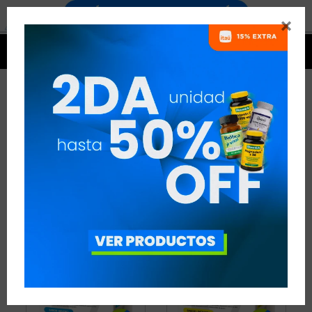


COLÁGENO Y ÁCIDO
HIALURÓNICO
3 ARTÍCULOS
RECOMENDADOS
COLÁGENO Y ÁCIDO HIALURÓNICO
VEGANO:
NO
QUITAR FILTROS