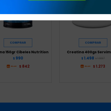
na 150gr Cibeles Nutrition
Creatina 400gs Servim
990
1.498
1.997
$
$
$
842
1.273
$
$