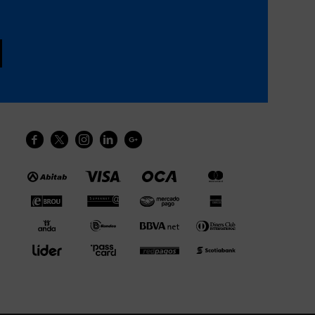




