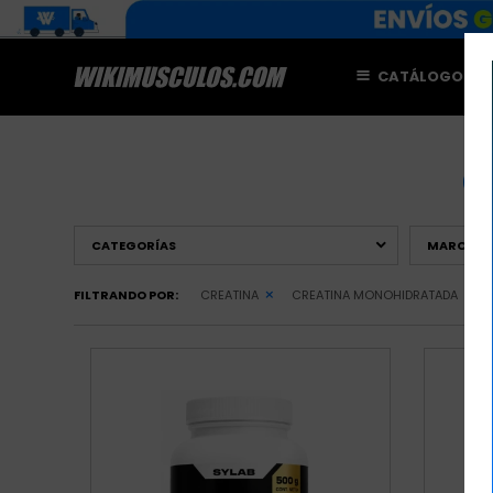
CATÁLOGO
M
C
CATEGORÍAS
MARCAS
FILTRANDO POR:
CREATINA
CREATINA MONOHIDRATADA