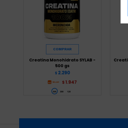
Creatina Monohidrato SYLAB -
Creati
500 gs
2.290
$
1.947
$