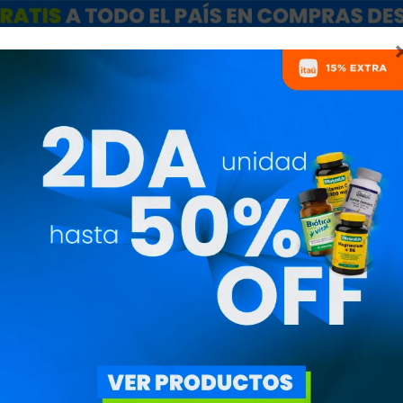
ARCAS
SALE
CATÁLOGO MAYORISTAS
NUTRICIONISTAS
REATINA MONOHIDRATA
PRECIO
($)
QUITAR FILTROS