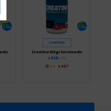
edic
Creatina 120gs Servimedic
538
717
$
$
457
$