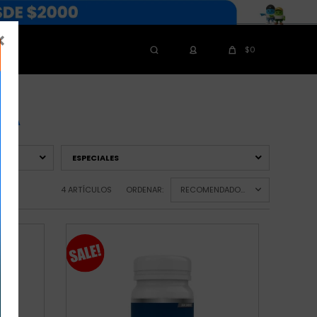

$
0
DA
ESPECIALES
4 ARTÍCULOS
ORDENAR:
RECOMENDADOS