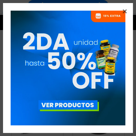


ENERGÍA
3 ARTÍCULOS
RECOMENDADOS
ENERGÍA
VEGANO:
NO
QUITAR FILTROS