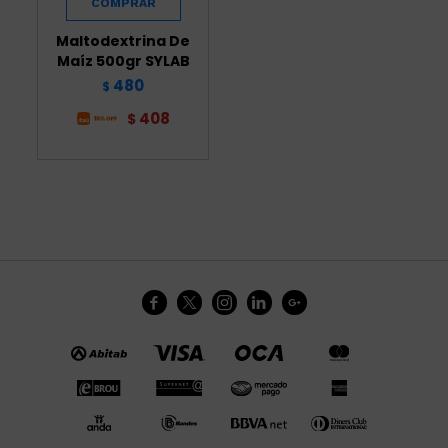
Maltodextrina De
Maíz 500gr SYLAB
480
$
408
$




