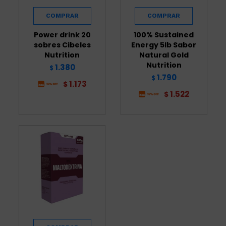
Power drink 20
100% Sustained
sobres Cibeles
Energy 5lb Sabor
Nutrition
Natural Gold
Nutrition
1.380
$
1.790
$
1.173
$
1.522
$