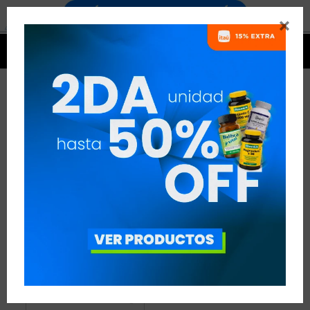


MINERALES NATULIV
1 ARTÍCULO
RECOMENDADOS
MINERALES
NATULIV
QUITAR FILTROS