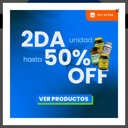


PRODUCTOS NATULIV
1 ARTÍCULO
RECOMENDADOS
NATULIV