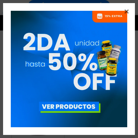


MATRIZ DE PROTEÍNAS - RUGBY
1 ARTÍCULO
RECOMENDADOS
PROTEÍNAS
MATRIZ DE PROTEÍNAS
DISCIPLINA:
RUGBY
QUITAR FILTROS