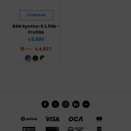
BSN Syntha-6 2.91lb -
Frutilla
5.690
$
4.837
$




