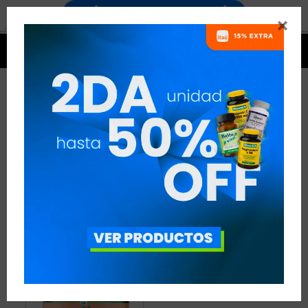


PROTEÍNAS DE ORIGEN
VEGETAL PARA GANAR
MÚSCULO
1 ARTÍCULO
RECOMENDADOS
PROTEÍNAS
PROTEÍNAS DE ORIGEN VEGETAL
OBJETIVO:
GANAR MÚSCULO
QUITAR FILTROS