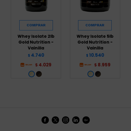
Whey Isolate 2lb
Whey Isolate 5lb
Gold Nutrition -
Gold Nutrition -
Vainilla
Vainilla
4.740
10.540
$
$
4.029
8.959
$
$




