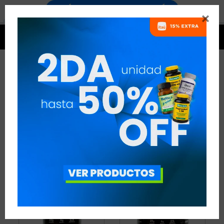


PROTEÍNAS DE SUERO AISLADA
- RUNNING
2 ARTÍCULOS
RECOMENDADOS
PROTEÍNAS
PROTEÍNAS DE SUERO AISLADA
DISCIPLINA:
RUNNING
QUITAR FILTROS