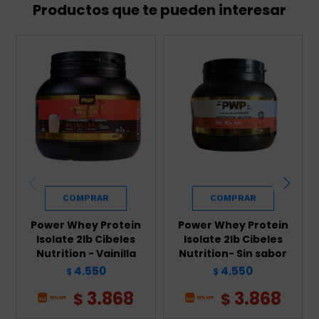
Productos que te pueden interesar
Power Whey Protein
Power Whey Protein
Isolate 2lb Cibeles
Isolate 2lb Cibeles
Nutrition - Vainilla
Nutrition- Sin sabor
4.550
4.550
$
$
3.868
3.868
$
$