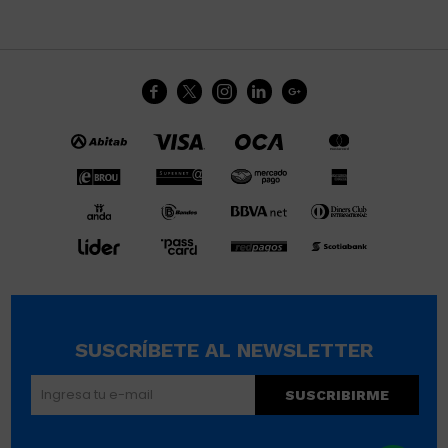





SUSCRÍBETE AL NEWSLETTER
SUSCRIBIRME