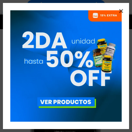




