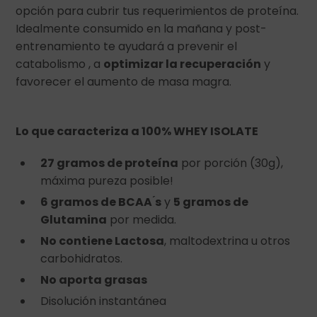
opción para cubrir tus requerimientos de proteína.
Idealmente consumido en la mañana y post-
entrenamiento te ayudará a prevenir el
catabolismo , a
optimizar la recuperación
y
favorecer el aumento de masa magra.
Lo que caracteriza a 100% WHEY ISOLATE
27 gramos de proteína
por porción (30g),
máxima pureza posible!
6 gramos de BCAA ́s
y
5 gramos de
Glutamina
por medida.
No contiene Lactosa
, maltodextrina u otros
carbohidratos.
No aporta grasas
Disolución instantánea