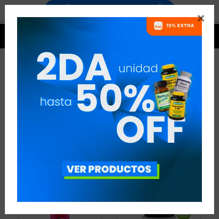


CARNITINA - CICLISMO
2 ARTÍCULOS
RECOMENDADOS
QUEMADORES
CARNITINA
DISCIPLINA:
CICLISMO
QUITAR FILTROS