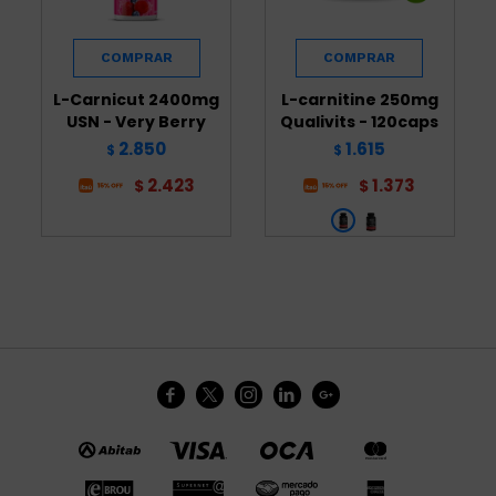
L-Carnicut 2400mg
L-carnitine 250mg
USN - Very Berry
Qualivits - 120caps
2.850
1.615
$
$
2.423
1.373
$
$




