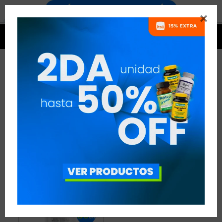


CLA PARA PERDER PESO
1 ARTÍCULO
RECOMENDADOS
QUEMADORES
CLA
OBJETIVO:
PERDER PESO
QUITAR FILTROS