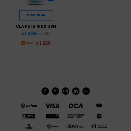
CLA Pure 1000 USN
1.435
2.050
$
$
1.220
$




