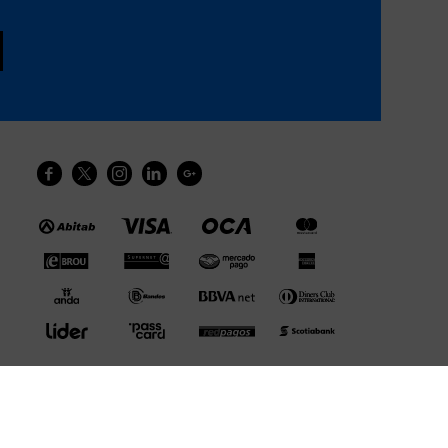




