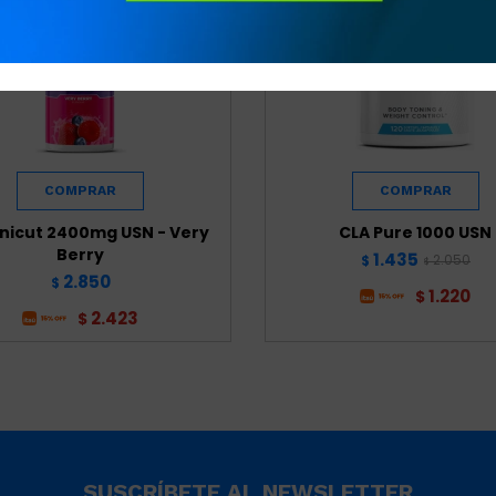
nicut 2400mg USN - Very
CLA Pure 1000 USN
Berry
1.435
2.050
$
$
2.850
$
1.220
$
2.423
$
SUSCRÍBETE AL NEWSLETTER