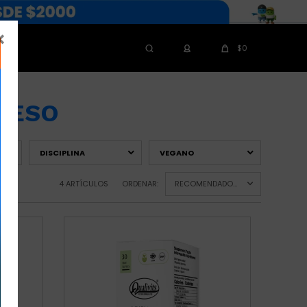

$
0
PESO
DISCIPLINA
VEGANO
4 ARTÍCULOS
ORDENAR:
RECOMENDADOS