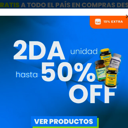
ARCAS
SALE
CATÁLOGO MAYORISTAS
NUTRICIONISTAS
MADORES PARA PERDER 
ECIO
($)
ESPECIALES
OBJETIVO
QUITAR FILTROS