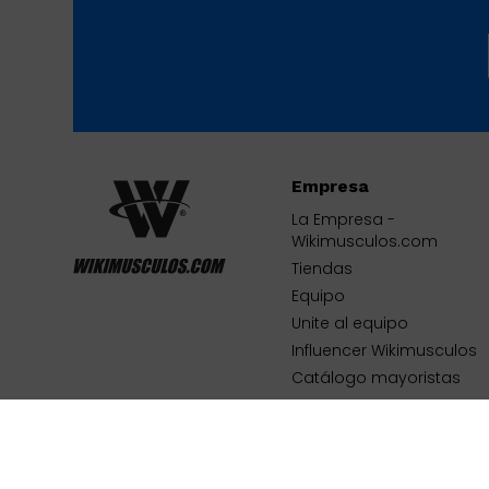
Empresa
La Empresa -
Wikimusculos.com
Tiendas
Equipo
Unite al equipo
Influencer Wikimusculos
Catálogo mayoristas
Contacto
© Copyright 2026 / Wikimúsculos | Wimucon Uruguay SRL