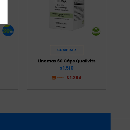
Linemax 60 Cáps Qualivits
1.510
$
1.284
$