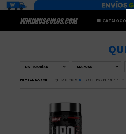
CATÁLOGO
M
QUE
CATEGORÍAS
MARCAS
PR
FILTRANDO POR:
QUEMADORES
OBJETIVO:
PERDER PESO