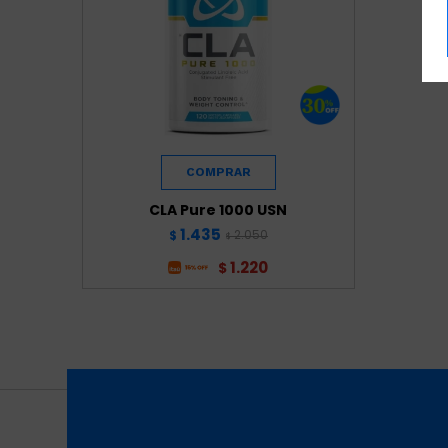
CLA Pure 1000 USN
1.435
2.050
$
$
1.220
$