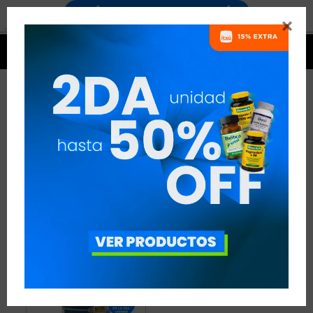


VITAMINA B - FÚTBOL
1 ARTÍCULO
RECOMENDADOS
VITAMINAS
VITAMINA B
DISCIPLINA:
FÚTBOL
QUITAR FILTROS