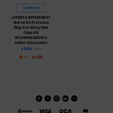
¡OFERTA IMPERDIBLE!
Barra De Proteína
30g Vo2 Whey Bar
Caja x12
INTEGRALMEDICA
Sabor Chocolate
504
840
$
$
428
$




