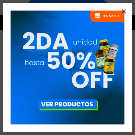


BEBIDAS Y SNACKS UNDER FIVE
1 ARTÍCULO
RECOMENDADOS
BEBIDAS Y SNACKS
UNDER FIVE
QUITAR FILTROS