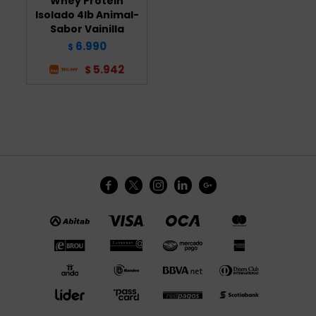
Whey Protein
Isolado 4lb Animal-
Sabor Vainilla
6.990
$
5.942
$




