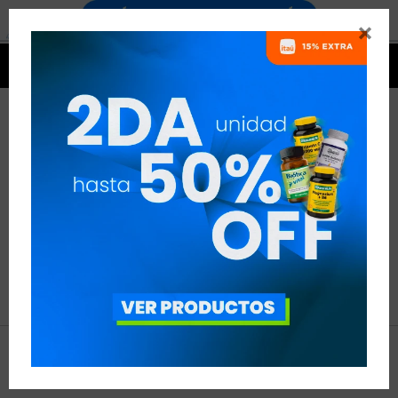


NO SE HAN RECUPERADO
PRODUCTOS
Inténtalo nuevamente con otros criterios de filtrado.
Filtrando por:
Natural Life




