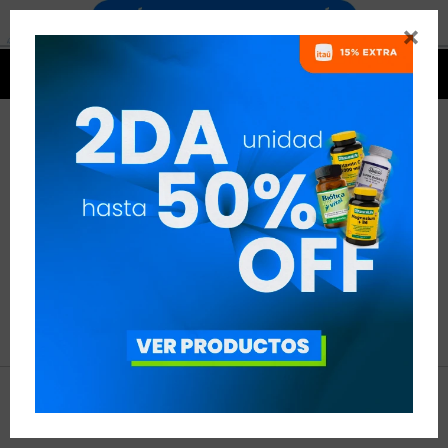


NO SE HAN RECUPERADO
PRODUCTOS
Inténtalo nuevamente con otros criterios de filtrado.
Filtrando por:
Disciplina:
Natación




